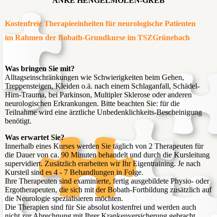
ANKE HENGELMOLEN-GREB
Kostenfreie Therapieeinheiten für neurologische Patienten
im Rahmen der Bobath-Grundkurse im TSZGrünebach
Was bringen Sie mit?
Alltagseinschränkungen wie Schwierigkeiten beim Gehen,
Treppensteigen, Kleiden o.ä. nach einem Schlaganfall, Schädel-
Hirn-Trauma, bei Parkinson, Multipler Sklerose oder anderen
neurologischen Erkrankungen. Bitte beachten Sie: für die
Teilnahme wird eine ärztliche Unbedenklichkeits-Bescheinigung
benötigt.
Was erwartet Sie?
Innerhalb eines Kurses werden Sie täglich von 2 Therapeuten für
die Dauer von ca. 90 Minuten behandelt und durch die Kursleitung
supervidiert. Zusätzlich erarbeiten wir Ihr Eigentraining. Je nach
Kursteil sind es 4 - 7 Behandlungen in Folge.
Ihre Therapeuten sind examinierte, fertig ausgebildete Physio- oder
Ergotherapeuten, die sich mit der Bobath-Fortbildung zusätzlich auf
die Neurologie spezialisieren möchten.
Die Therapien sind für Sie absolut kostenfrei und werden auch
nicht zur Abrechnung mit Ihrer Krankenversicherung gebracht.